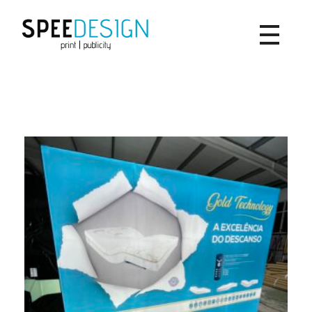
SpeeDesign
print | publicity